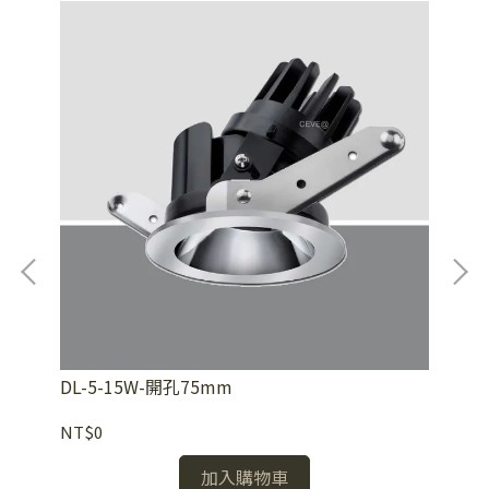
DL-5-15W-開孔75mm
DL
NT$0
NT
加入購物車