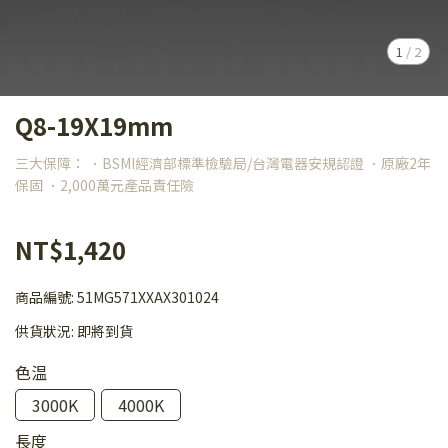
1
/
2
Q8-19X19mm
三大保障： ．BSMI經濟部標準檢驗局/台灣電器安規認證 ．原廠2年
保固 ．2,000萬元產品責任險
NT$1,420
商品編號:
51MG571XXAX301024
供貨狀況:
即將到貨
色温
3000K
4000K
長度