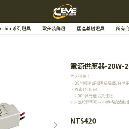
cchio 系列燈具
歐美裝飾燈
國產基礎燈具
所有
電源供應器-20W-2
三大保障：
．BSMI經濟部標準檢驗局/台灣
．原廠1年保固
．2,000萬元產品責任險
✨有鑑於匯率與材料價格的波動
NT$420