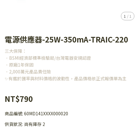
1
/
1
電源供應器-25W-350mA-TRAIC-220
三大保障：
．BSMI經濟部標準檢驗局/台灣電器安規認證
．原廠1年保固
．2,000萬元產品責任險
✨有鑑於匯率與材料價格的波動性，產品價格依正式報價單為主
NT$790
商品編號:
60MD141XXXX000020
供貨狀況:
尚有庫存 2