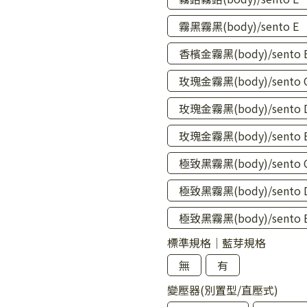
霧黑霧黑(body)/sento E
香檳金霧黑(body)/sento 
玫瑰金霧黑(body)/sento 
玫瑰金霧黑(body)/sento 
玫瑰金霧黑(body)/sento 
極致黑霧黑(body)/sento 
極致黑霧黑(body)/sento 
極致黑霧黑(body)/sento 
標準規格｜藍芽規格
無
有
變壓器(別置型/直壓式)