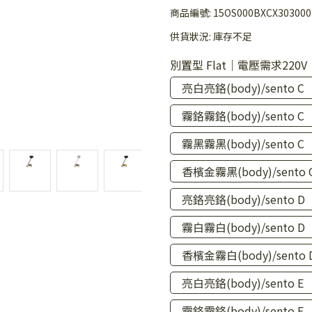
商品編號:
15OS000BXCX303000
供貨狀況:
庫存不足
別置型 Flat｜電壓需求220V
亮白亮鉻(body)/sento C
霧鉻霧鉻(body)/sento C
霧黑霧黑(body)/sento C
香檳金霧黑(body)/sento 
亮鉻亮鉻(body)/sento D
霧白霧白(body)/sento D
香檳金霧白(body)/sento 
亮白亮鉻(body)/sento E
霧鉻霧鉻(body)/sento E