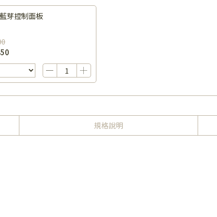
ler 藍芽控制面板
00
450
規格說明