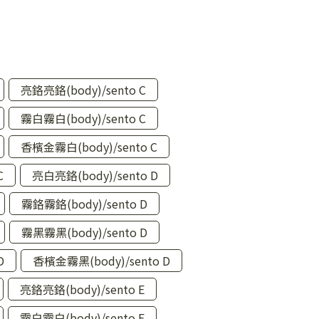
亮鉻亮鉻(body)/sento C
霧白霧白(body)/sento C
香檳金霧白(body)/sento C
C
亮白亮鉻(body)/sento D
霧鉻霧鉻(body)/sento D
霧黑霧黑(body)/sento D
D
香檳金霧黑(body)/sento D
亮鉻亮鉻(body)/sento E
霧白霧白(body)/sento E