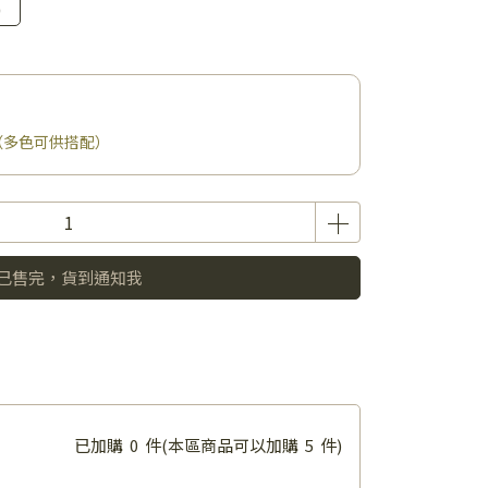
)
制面板（多色可供搭配）
已售完，貨到通知我
已加購
0
件
(本區商品可以加購
5
件)