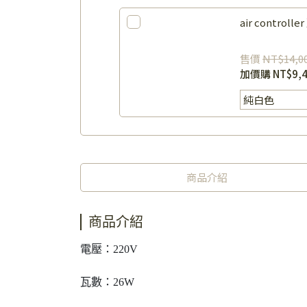
air control
售價
NT$14,0
加價購
NT$9,
商品介紹
商品介紹
電壓：220V
瓦數：26W