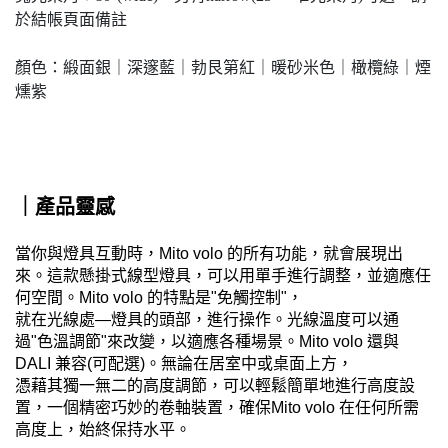
於結帳頁面備註
顏色：緞面銀｜深邃藍｜勃艮第紅｜暖砂米色｜橄欖綠｜煙
燻紫
｜產品靈感
當你與燈具互動時，Mito volo 的所有功能，就會展現出
來。這款懸掛式線型燈具，可以用單手進行調整，並適應任
何空間。Mito volo 的特點是"免觸控制"，
就在光線處—燈具的頭部，進行操作。光線溫度可以通
過"色溫調節"來改變，以適應各種場景。Mito volo 還與
DALI 兼容(可配選)。
無論在居室中或桌面上方，
憑藉其獨一無二的高度調節，可以輕鬆簡單地進行高度設
置，
一個精密巧妙的卷軸裝置，確保Mito volo 在任何所需
高度上，始終保持水平。