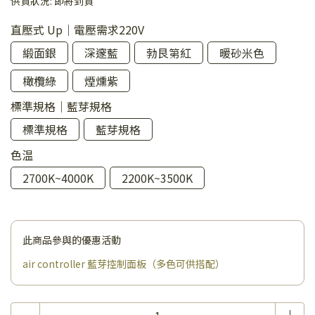
供貨狀況:
即將到貨
直壓式 Up｜電壓需求220V
緞面銀
深邃藍
勃艮第紅
暖砂米色
橄欖綠
煙燻紫
標準規格｜藍芽規格
標準規格
藍芽規格
色温
2700K~4000K
2200K~3500K
此商品參與的優惠活動
air controller 藍芽控制面板（多色可供搭配）