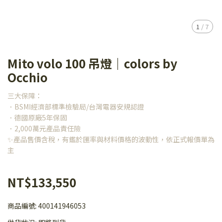
1
/
7
Mito volo 100 吊燈｜colors by
Occhio
三大保障：
．BSMI經濟部標準檢驗局/台灣電器安規認證
．德國原廠5年保固
．2,000萬元產品責任險
✨產品售價含稅，有鑑於匯率與材料價格的波動性，依正式報價單為
主
NT$133,550
商品編號:
400141946053