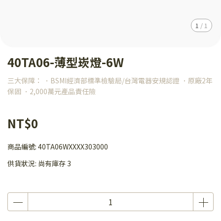
1
/
1
40TA06-薄型崁燈-6W
三大保障： ．BSMI經濟部標準檢驗局/台灣電器安規認證 ．原廠2年
保固 ．2,000萬元產品責任險
NT$0
商品編號:
40TA06WXXXX303000
供貨狀況:
尚有庫存 3