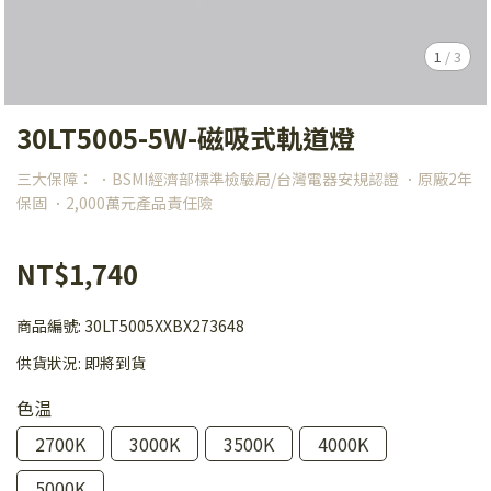
1
/
3
30LT5005-5W-磁吸式軌道燈
三大保障： ．BSMI經濟部標準檢驗局/台灣電器安規認證 ．原廠2年
保固 ．2,000萬元產品責任險
NT$1,740
商品編號:
30LT5005XXBX273648
供貨狀況:
即將到貨
色温
2700K
3000K
3500K
4000K
5000K