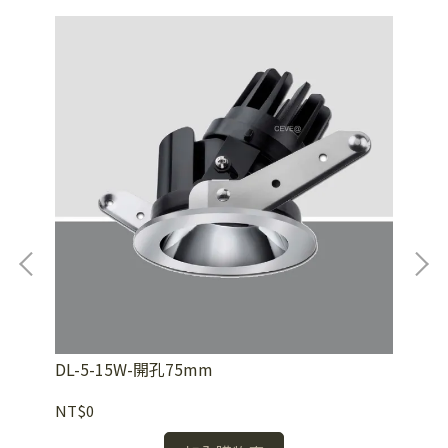
DL-5-15W-開孔75mm
DL
NT$0
NT