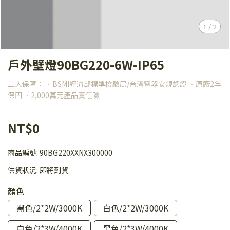
1
/
2
戶外壁燈90BG220-6W-IP65
三大保障： ．BSMI經濟部標準檢驗局/台灣電器安規認證 ．原廠2年
保固 ．2,000萬元產品責任險
NT$0
商品編號:
90BG220XXNX300000
供貨狀況:
即將到貨
顏色
黑色/2*2W/3000K
白色/2*2W/3000K
白色/2*3W/4000K
黑色/2*3W/4000K